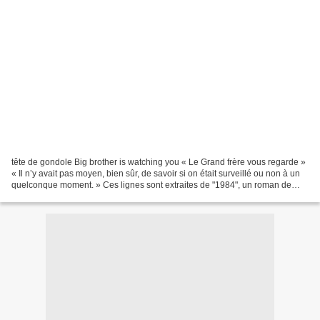
tête de gondole Big brother is watching you « Le Grand frère vous regarde »
« Il n’y avait pas moyen, bien sûr, de savoir si on était surveillé ou non à un
quelconque moment. » Ces lignes sont extraites de "1984", un roman de
l’écrivain britannique George...