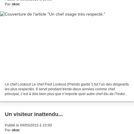
Par
okoc
Le chef Lookout Le chef Fred Lookout (Prends garde !) fut l’un des dirigeants
les plus respectés. Il servit pendant trente-deux années comme chef
principal, c’est à dire bien plus que n’importe quel autre chef élu de l’histoire
des Osages On sait peu...
Un visiteur inattendu...
Publié le 09/05/2015 à 10:00
Par
okoc