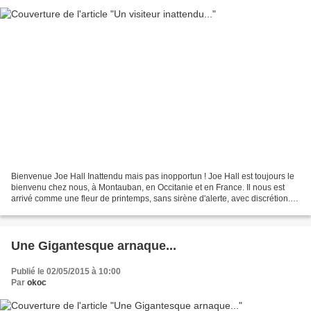
Bienvenue Joe Hall Inattendu mais pas inopportun ! Joe Hall est toujours le
bienvenu chez nous, à Montauban, en Occitanie et en France. Il nous est
arrivé comme une fleur de printemps, sans sirène d'alerte, avec discrétion...
Un vrai Osage. Pas pour longtemps;...
Une Gigantesque arnaque...
Publié le 02/05/2015 à 10:00
Par
okoc