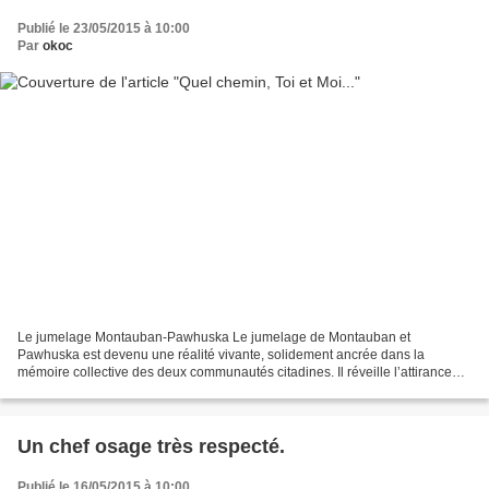
Publié le 23/05/2015 à 10:00
Par
okoc
Le jumelage Montauban-Pawhuska Le jumelage de Montauban et
Pawhuska est devenu une réalité vivante, solidement ancrée dans la
mémoire collective des deux communautés citadines. Il réveille l’attirance
réciproque de nos ancêtres respectifs au temps de...
Un chef osage très respecté.
Publié le 16/05/2015 à 10:00