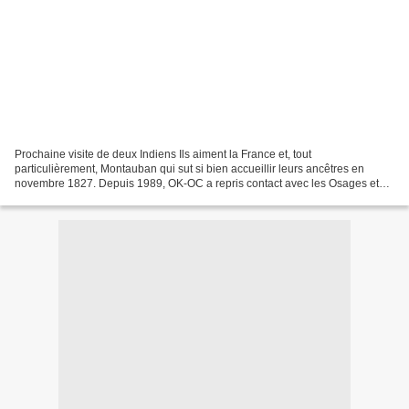
Prochaine visite de deux Indiens Ils aiment la France et, tout
particulièrement, Montauban qui sut si bien accueillir leurs ancêtres en
novembre 1827. Depuis 1989, OK-OC a repris contact avec les Osages et
les visites amicales se sont succédées sans interruption....