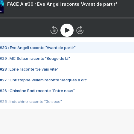
FACE A #30 : Eve Angeli raconte "Avant de partir"
#30 : Eve Angeli raconte "Avant de partir"
#29 : MC Solaar raconte "Bouge de là"
28 : Lorie raconte "Je vais vite"
#27 : Christophe Willem raconte "Jacques a dit"
#26 : Chimène Badi raconte "Entre nous"
#25 : Indochine raconte "3e sexe"
#24 : Zaho raconte "C'est chelou"
#23 : Patrick Bruel raconte "Au café des délices"
#22 : Kyo raconte "Le chemin"