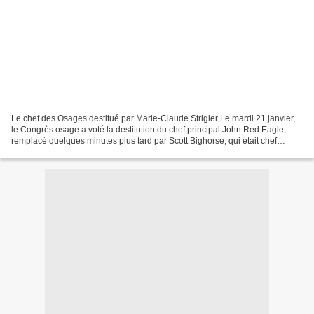
Le chef des Osages destitué par Marie-Claude Strigler Le mardi 21 janvier,
le Congrès osage a voté la destitution du chef principal John Red Eagle,
remplacé quelques minutes plus tard par Scott Bighorse, qui était chef
adjoint. Celui-ci prêta immédiatement...