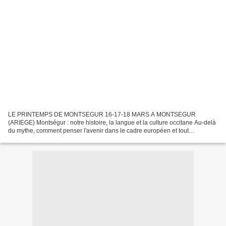
LE PRINTEMPS DE MONTSEGUR 16-17-18 MARS A MONTSEGUR
(ARIEGE) Montségur : notre histoire, la langue et la culture occitane Au-delà
du mythe, comment penser l'avenir dans le cadre européen et tout
spécialement celui de l'Eurorégion Pyrénées-Méditerranée...