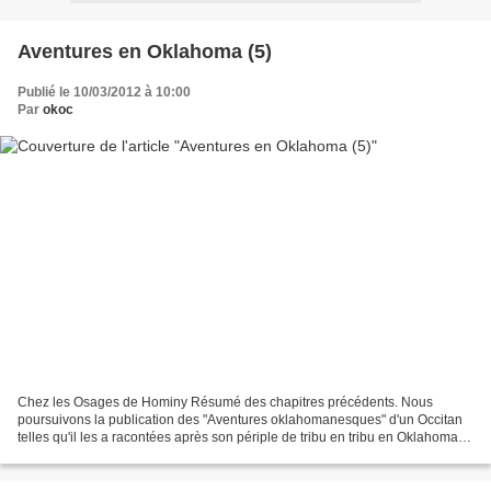
Aventures en Oklahoma (5)
Publié le 10/03/2012 à 10:00
Par
okoc
Chez les Osages de Hominy Résumé des chapitres précédents. Nous
poursuivons la publication des "Aventures oklahomanesques" d'un Occitan
telles qu'il les a racontées après son périple de tribu en tribu en Oklahoma.
C'était en mai-juin 1993. L'année avait...