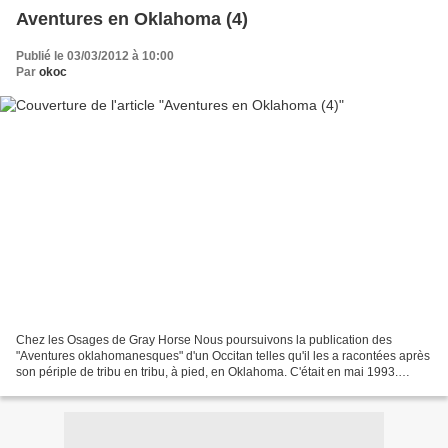
Aventures en Oklahoma (4)
Publié le 03/03/2012 à 10:00
Par
okoc
Chez les Osages de Gray Horse Nous poursuivons la publication des
"Aventures oklahomanesques" d'un Occitan telles qu'il les a racontées après
son périple de tribu en tribu, à pied, en Oklahoma. C'était en mai 1993.
L'année avait été déclarée par l'ONU...