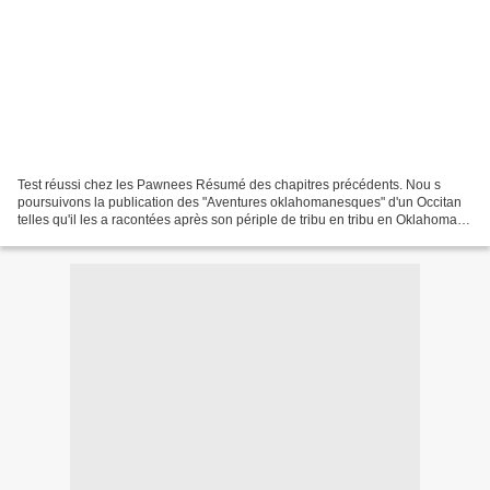
Test réussi chez les Pawnees Résumé des chapitres précédents. Nou s
poursuivons la publication des "Aventures oklahomanesques" d'un Occitan
telles qu'il les a racontées après son périple de tribu en tribu en Oklahoma.
C'était en mai-juin 1993. L'année...