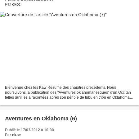
Par
okoc
Bienvenue chez les Kaw Résumé des chapitres précédents. Nous
poursuivons la publication des "Aventures oklahomanesques" d'un Occitan
telles qu'il les a racontées après son périple de tribu en tribu en Oklahoma.
C'était en mai-juin 1993. L'année avait...
Aventures en Oklahoma (6)
Publié le 17/03/2012 à 10:00
Par
okoc