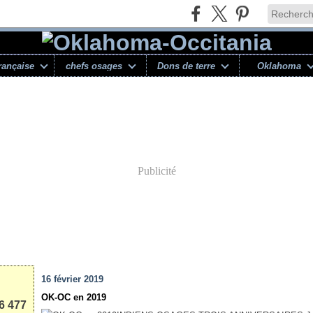
rançaise
chefs osages
Dons de terre
Oklahoma
Publicité
16 février 2019
OK-OC en 2019
6 477