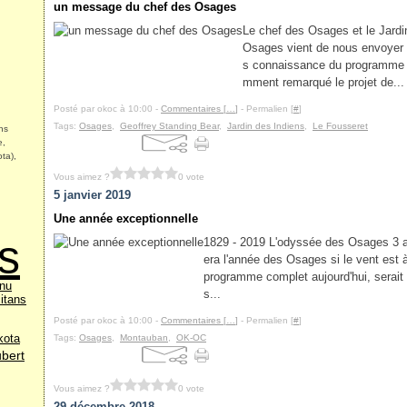
un message du chef des Osages
Le chef des Osages et le Jardi
Osages vient de nous envoyer
s connaissance du programme d
mment remarqué le projet de...
Posté par okoc à 10:00 -
Commentaires [
…
]
- Permalien [
#
]
Tags:
Osages
,
Geoffrey Standing Bear
,
Jardin des Indiens
,
Le Fousseret
ns
e,
ta),
Vous aimez ?
0 vote
5 janvier 2019
Une année exceptionnelle
s
1829 - 2019 L'odyssée des Osages 3 a
era l'année des Osages si le vent est à 
programme complet aujourd'hui, serait
nnu
s...
itans
Posté par okoc à 10:00 -
Commentaires [
…
]
- Permalien [
#
]
kota
Tags:
Osages
,
Montauban
,
OK-OC
bert
Vous aimez ?
0 vote
29 décembre 2018