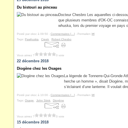
Du bistouri au pinceau
Docteur Chesbro Les aquarelles ci-dessou
que plusieurs membres d'OK-OC connaissent
whuska, lors du premier voyage en pays osa
Posté par okoc à 09:50 -
Commentaires [
…
]
- Permalien [
#
]
Tags:
Pawhuska
,
Creek
,
Robert Chesbo
Vous aimez ?
0 vote
22 décembre 2018
Diogène chez les Osages
La légende de Tonnerre-Qui-Gronde Ath
herche un homme », disait Diogène, ma
s’éclairant d’une lanterne. Il voulait di
Posté par okoc à 10:00 -
Commentaires [
…
]
- Permalien [
#
]
Tags:
Osage
,
John Stink
,
Diogène
Vous aimez ?
0 vote
15 décembre 2018