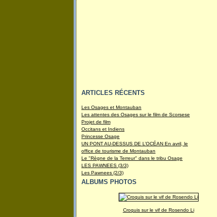
ARTICLES RÉCENTS
Les Osages et Montauban
Les attentes des Osages sur le film de Scorsese
Projet de film
Occitans et Indiens
Princesse Osage
UN PONT AU-DESSUS DE L’OCÉAN En avril, le
office de tourisme de Montauban
Le "Règne de la Terreur" dans le tribu Osage
LES PAWNEES (3/3)
Les Pawnees (2/3)
ALBUMS PHOTOS
Croquis sur le vif de Rosendo Li