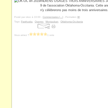
INDIENS OSAGES TROIS ANNIVERSAIRES Je vien
9 de l'association Oklahoma-Occitania. Cette an
n'y célèbrerons pas moins de trois anniversaires..
Posté par okoc à 10:00 -
Commentaires [
…
]
- Permalien [
#
]
Tags:
Pawhuska
,
Osages
,
Montauban
,
Oklahoma-Occitania
Vous aimez ?
1 vote