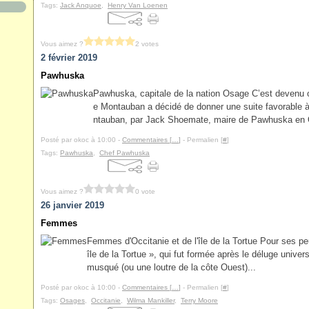
Tags:
Jack Anquoe
,
Henry Van Loenen
Vous aimez ?
2 votes
2 février 2019
Pawhuska
Pawhuska, capitale de la nation Osage C’est devenu off
e Montauban a décidé de donner une suite favorable à
ntauban, par Jack Shoemate, maire de Pawhuska en 
Posté par okoc à 10:00 -
Commentaires [
…
]
- Permalien [
#
]
Tags:
Pawhuska
,
Chef Pawhuska
Vous aimez ?
0 vote
26 janvier 2019
Femmes
Femmes d'Occitanie et de l'île de la Tortue Pour ses pe
île de la Tortue », qui fut formée après le déluge univer
musqué (ou une loutre de la côte Ouest)...
Posté par okoc à 10:00 -
Commentaires [
…
]
- Permalien [
#
]
Tags:
Osages
,
Occitanie
,
Wilma Mankiller
,
Terry Moore