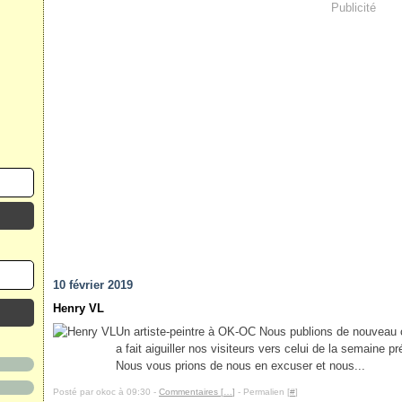
Publicité
10 février 2019
Henry VL
Un artiste-peintre à OK-OC Nous publions de nouveau ce
a fait aiguiller nos visiteurs vers celui de la semaine
Nous vous prions de nous en excuser et nous...
Posté par okoc à 09:30 -
Commentaires [
…
]
- Permalien [
#
]