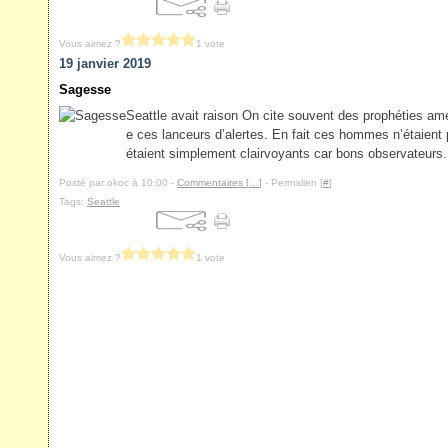
Vous aimez ?
1 vote
19 janvier 2019
Sagesse
Seattle avait raison On cite souvent des prophéties am
e ces lanceurs d’alertes. En fait ces hommes n’étaient
étaient simplement clairvoyants car bons observateurs.
Posté par okoc à 10:00 -
Commentaires [
…
]
- Permalien [
#
]
Tags:
Seattle
Vous aimez ?
1 vote