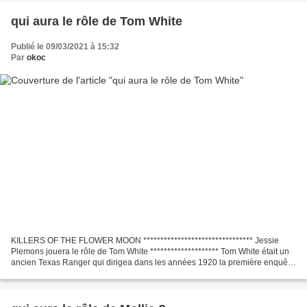
qui aura le rôle de Tom White
Publié le 09/03/2021 à 15:32
Par
okoc
KILLERS OF THE FLOWER MOON ******************************** Jessie
Plemons jouera le rôle de Tom White ******************** Tom White était un
ancien Texas Ranger qui dirigea dans les années 1920 la première enquête
du FBI dans la réserve des Osages en...