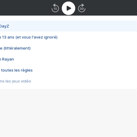
 DayZ
 a 13 ans (et vous l'avez ignoré)
e (littéralement)
im Rayan
 toutes les règles
s les jeux vidéo
us choquant de Rockstar ? - Le scandale BULLY
e plus moche de Steam
du RÊVE tourne au CAUCHEMAR
pendant 8 heures
it… à tort